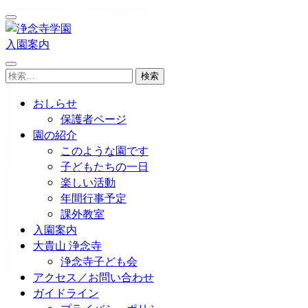
コ
ン
テ
入園案内
浄念寺学園
日南市飫肥今町／認定こども園
ン
検
ツ
索:
へ
おしらせ
ス
保護者ページ
キ
園の紹介
ッ
このような園です
プ
子どもたちの一日
(Enter
楽しい活動
を
年間行事予定
押
課外教室
す)
入園案内
大貴山 浄念寺
浄念寺子ども会
アクセス／お問い合わせ
ガイドライン