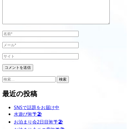
シ
ン
ョ
ト
ン
名
前
メ
*
ー
サ
ル
イ
*
ト
検
索:
最近の投稿
SNSで話題をお届け中
水遊び🌺🌴🏖
お泊まり会2日目🌺🌴🏖