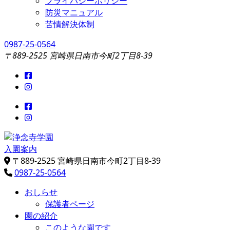
プライバシーポリシー
防災マニュアル
苦情解決体制
0987-25-0564
〒889-2525 宮崎県日南市今町2丁目8-39
入園案内
浄念寺学園
日南市飫肥今町／認定こども園
〒889-2525 宮崎県日南市今町2丁目8-39
0987-25-0564
おしらせ
保護者ページ
園の紹介
このような園です