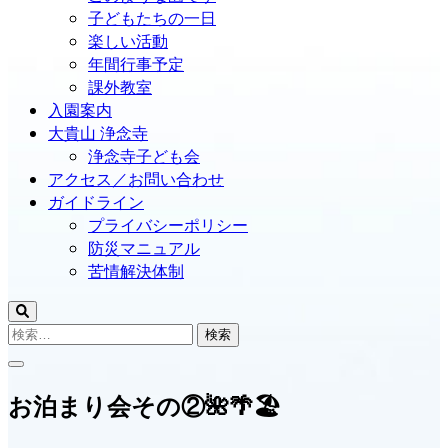
子どもたちの一日
楽しい活動
年間行事予定
課外教室
入園案内
大貴山 浄念寺
浄念寺子ども会
アクセス／お問い合わせ
ガイドライン
プライバシーポリシー
防災マニュアル
苦情解決体制
検
索:
お泊まり会その②🌺🌴🏖