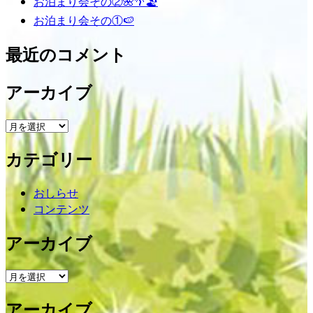
お泊まり会その②🌺🌴🏖
お泊まり会その①🍉
最近のコメント
アーカイブ
ア
ー
カテゴリー
カ
イ
ブ
おしらせ
コンテンツ
アーカイブ
ア
ー
アーカイブ
カ