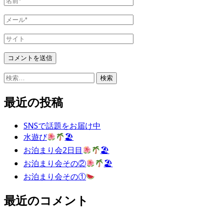
前
メ
*
ー
サ
ル
イ
*
ト
検
索:
最近の投稿
SNSで話題をお届け中
水遊び
🏖
お泊まり会2日目
🏖
お泊まり会その②
🏖
お泊まり会その①
最近のコメント