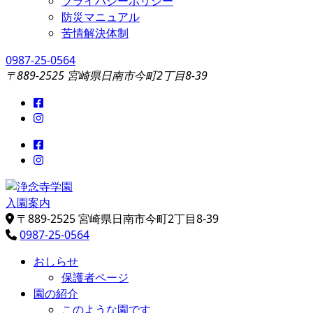
プライバシーポリシー
防災マニュアル
苦情解決体制
0987-25-0564
〒889-2525 宮崎県日南市今町2丁目8-39
入園案内
浄念寺学園
日南市飫肥今町／認定こども園
〒889-2525 宮崎県日南市今町2丁目8-39
0987-25-0564
おしらせ
保護者ページ
園の紹介
このような園です