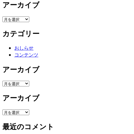
アーカイブ
ア
ー
カテゴリー
カ
イ
ブ
おしらせ
コンテンツ
アーカイブ
ア
ー
アーカイブ
カ
イ
ブ
ア
ー
最近のコメント
カ
イ