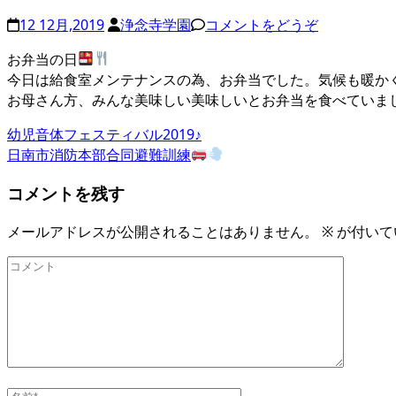
12 12月,2019
浄念寺学園
コメントをどうぞ
お弁当の日
今日は給食室メンテナンスの為、お弁当でした。気候も暖か
お母さん方、みんな美味しい美味しいとお弁当を食べていま
投
幼児音体フェスティバル2019♪
日南市消防本部合同避難訓練
稿
コメントを残す
ナ
ビ
メールアドレスが公開されることはありません。
※
が付いて
ゲ
コ
ー
メ
ン
シ
ト
ョ
ン
名