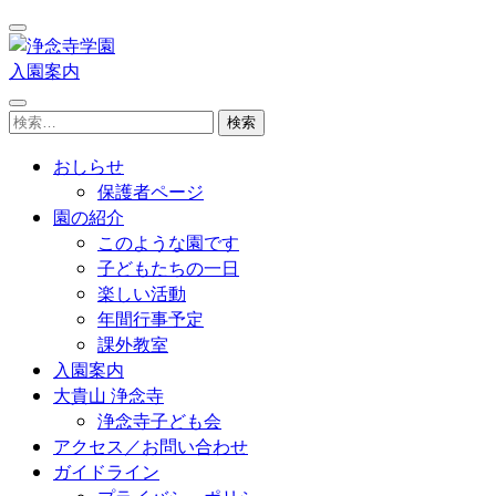
コ
ン
テ
入園案内
浄念寺学園
日南市飫肥今町／認定こども園
ン
検
ツ
索:
へ
おしらせ
ス
保護者ページ
キ
園の紹介
ッ
このような園です
プ
子どもたちの一日
(Enter
楽しい活動
を
年間行事予定
押
課外教室
す)
入園案内
大貴山 浄念寺
浄念寺子ども会
アクセス／お問い合わせ
ガイドライン