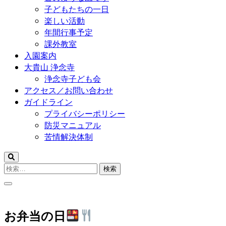
子どもたちの一日
楽しい活動
年間行事予定
課外教室
入園案内
大貴山 浄念寺
浄念寺子ども会
アクセス／お問い合わせ
ガイドライン
プライバシーポリシー
防災マニュアル
苦情解決体制
検
索:
お弁当の日