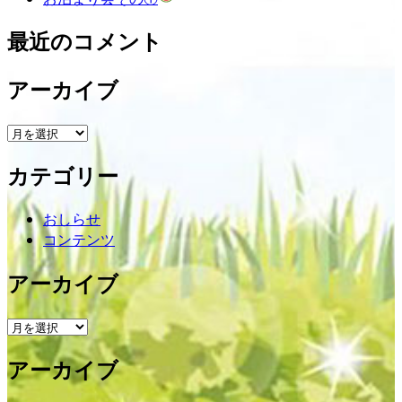
最近のコメント
アーカイブ
ア
ー
カテゴリー
カ
イ
ブ
おしらせ
コンテンツ
アーカイブ
ア
ー
アーカイブ
カ
イ