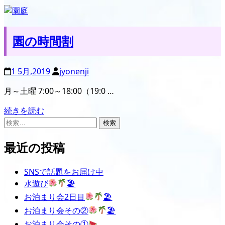
園の時間割
1 5月,2019
jyonenji
月～土曜 7:00～18:00（19:0 …
続きを読む
検
索:
最近の投稿
SNSで話題をお届け中
水遊び
🏖
お泊まり会2日目
🏖
お泊まり会その②
🏖
お泊まり会その①