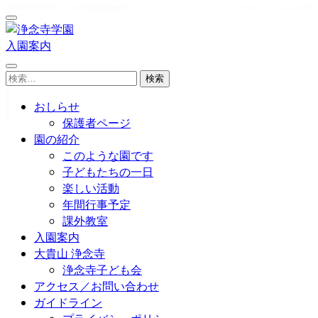
コ
ン
テ
入園案内
浄念寺学園
日南市飫肥今町／認定こども園
ン
検
ツ
索:
へ
おしらせ
ス
保護者ページ
キ
園の紹介
ッ
このような園です
プ
子どもたちの一日
(Enter
楽しい活動
を
年間行事予定
押
課外教室
す)
入園案内
大貴山 浄念寺
浄念寺子ども会
アクセス／お問い合わせ
ガイドライン