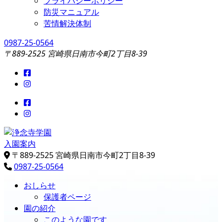
プライバシーポリシー
防災マニュアル
苦情解決体制
0987-25-0564
〒889-2525 宮崎県日南市今町2丁目8-39
入園案内
浄念寺学園
日南市飫肥今町／認定こども園
〒889-2525 宮崎県日南市今町2丁目8-39
0987-25-0564
おしらせ
保護者ページ
園の紹介
このような園です