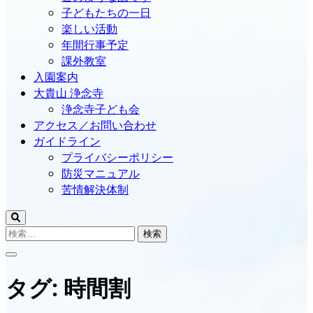
子どもたちの一日
楽しい活動
年間行事予定
課外教室
入園案内
大貴山 浄念寺
浄念寺子ども会
アクセス／お問い合わせ
ガイドライン
プライバシーポリシー
防災マニュアル
苦情解決体制
検
索:
タグ:
時間割