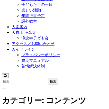
子どもたちの一日
楽しい活動
年間行事予定
課外教室
入園案内
大貴山 浄念寺
浄念寺子ども会
アクセス／お問い合わせ
ガイドライン
プライバシーポリシー
防災マニュアル
苦情解決体制
検
索:
カテゴリー:
コンテンツ