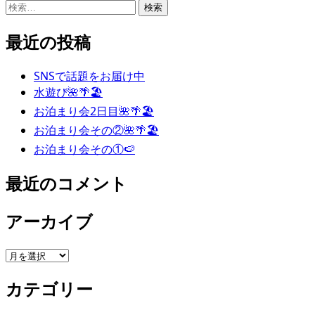
検
索:
最近の投稿
SNSで話題をお届け中
水遊び🌺🌴🏖
お泊まり会2日目🌺🌴🏖
お泊まり会その②🌺🌴🏖
お泊まり会その①🍉
最近のコメント
アーカイブ
ア
ー
カテゴリー
カ
イ