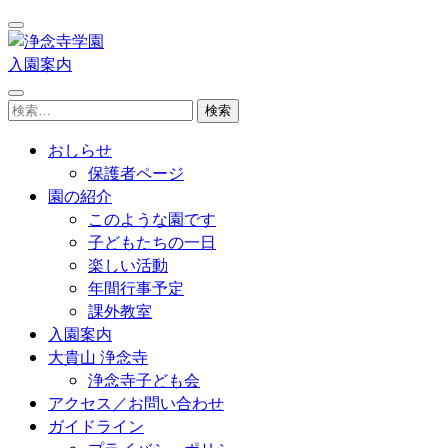
コ
ン
テ
入園案内
浄念寺学園
日南市飫肥今町／認定こども園
ン
検
ツ
索:
へ
おしらせ
ス
保護者ページ
キ
園の紹介
ッ
このような園です
プ
子どもたちの一日
(Enter
楽しい活動
を
年間行事予定
押
課外教室
す)
入園案内
大貴山 浄念寺
浄念寺子ども会
アクセス／お問い合わせ
ガイドライン