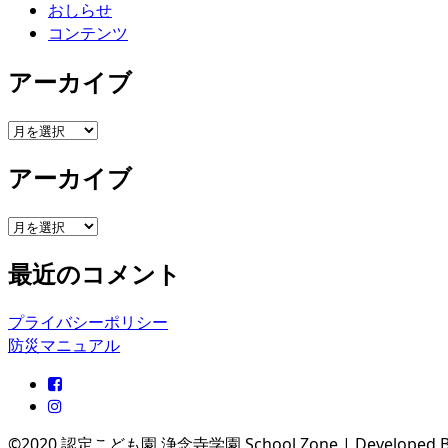
ブ
おしらせ
コンテンツ
アーカイブ
ア
ー
アーカイブ
カ
イ
ブ
ア
ー
最近のコメント
カ
イ
ブ
プライバシーポリシー
防災マニュアル
©2020 認定こども園 浄念寺学園
School Zone | Developed 