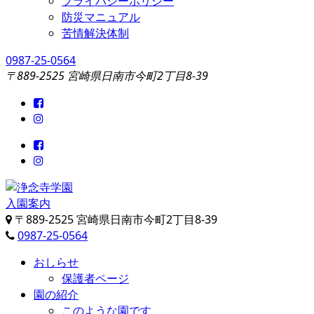
プライバシーポリシー
防災マニュアル
苦情解決体制
0987-25-0564
〒889-2525 宮崎県日南市今町2丁目8-39
入園案内
浄念寺学園
日南市飫肥今町／認定こども園
〒889-2525 宮崎県日南市今町2丁目8-39
0987-25-0564
おしらせ
保護者ページ
園の紹介
このような園です